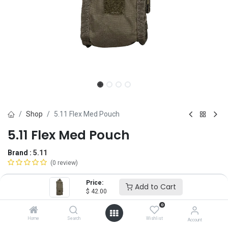
Shop
5.11 Flex Med Pouch
5.11 Flex Med Pouch
Brand :
5.11
(0 review)
$
42.00
Price:
Add to Cart
$
42.00
0
Add to Cart
ADD TO WISHLIST
Home
Search
Wishlist
Account